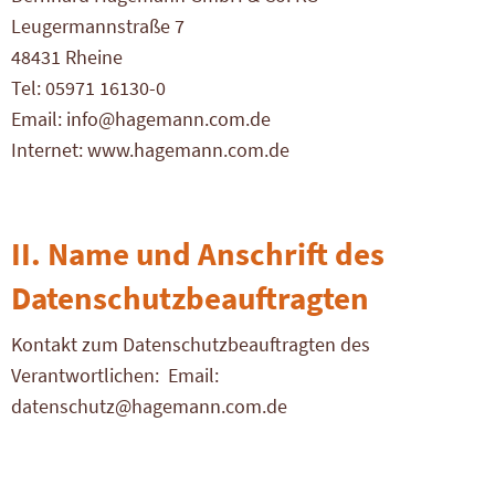
Leugermannstraße 7
Name
cookie_optin
48431 Rheine
Tel: 05971 16130-0
Anbieter
TYPO3
Email:
info@hagemann.com.de
Laufzeit
1 Jahr
Internet: www.hagemann.com.de
Enthält die gewählten Cookie-
Zweck
Einstellungen.
II. Name und Anschrift des
Datenschutzbeauftragten
Kontakt zum Datenschutzbeauftragten des
Verantwortlichen: Email:
datenschutz@hagemann.com.de